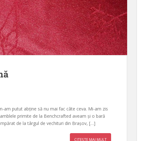
nă
 m-am putut abține să nu mai fac câte ceva. Mi-am zis
nsamblele primite de la Benchcrafted aveam și o bară
mpărat de la târgul de vechituri din Brașov, […]
CITEȘTE MAI MULT