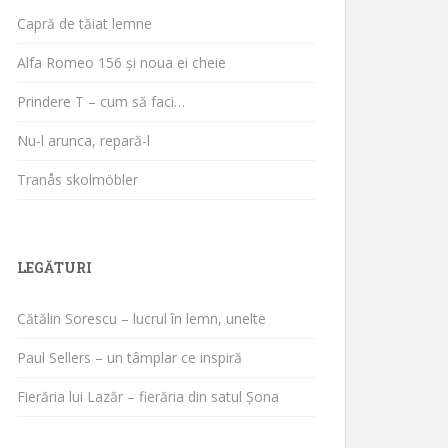
Capră de tăiat lemne
Alfa Romeo 156 și noua ei cheie
Prindere T – cum să faci…
Nu-l arunca, repară-l
Tranås skolmöbler
LEGĂTURI
Cătălin Sorescu – lucrul în lemn, unelte
Paul Sellers – un tâmplar ce inspiră
Fierăria lui Lazăr – fierăria din satul Șona