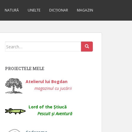
NATURĂ
UNELTE
DICȚIONAR
MAGAZIN
Search
for:
PROIECTELE MELE
Atelierul lui Bogdan
magazinul cu jucării
Lord of the Știucă
Pescuit și Aventură