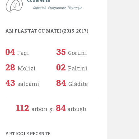
Coderema
Robotică. Programare. Distracție.
AM PLANTAT CU MATEI (2015-2017)
04
35
Fagi
Goruni
28
02
Molizi
Paltini
43
84
salcâmi
Glădițe
112
84
arbori și
arbuști
ARTICOLE RECENTE