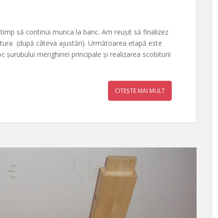
imp să continui munca la banc. Am reușit să finalizez
ructura (după câteva ajustări). Următoarea etapă este
oc șurubului menghinei principale și realizarea scobiturii
CITEȘTE MAI MULT