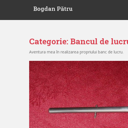
S
Bogdan Pătru
k
i
p
t
o
Categorie:
Bancul de lucr
m
a
Aventura mea în realizarea propriului banc de lucru.
i
n
c
o
n
t
e
n
t