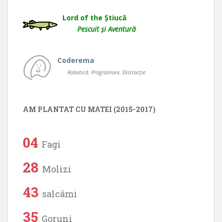
Lord of the Știucă
Pescuit și Aventură
Coderema
Robotică. Programare. Distracție.
AM PLANTAT CU MATEI (2015-2017)
04
Fagi
28
Molizi
43
salcâmi
35
Goruni