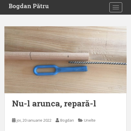
S
Bogdan Pătru
TOGGLE
k
i
p
t
o
m
a
i
n
c
o
n
t
e
Nu-l arunca, repară-l
n
t
joi, 20 ianuarie 2022
Bogdan
Unelte