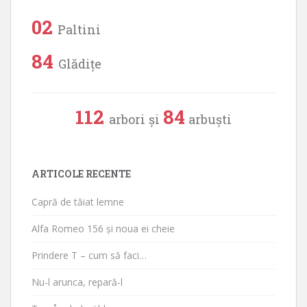
02
Paltini
84
Glădițe
112
84
arbori și
arbuști
ARTICOLE RECENTE
Capră de tăiat lemne
Alfa Romeo 156 și noua ei cheie
Prindere T – cum să faci…
Nu-l arunca, repară-l