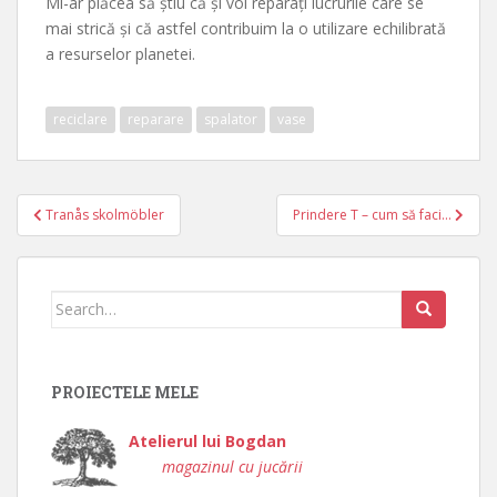
Mi-ar plăcea să știu că și voi reparați lucrurile care se
mai strică și că astfel contribuim la o utilizare echilibrată
a resurselor planetei.
reciclare
reparare
spalator
vase
Navigare
Tranås skolmöbler
Prindere T – cum să faci…
în
articole
Search
for:
PROIECTELE MELE
Atelierul lui Bogdan
magazinul cu jucării