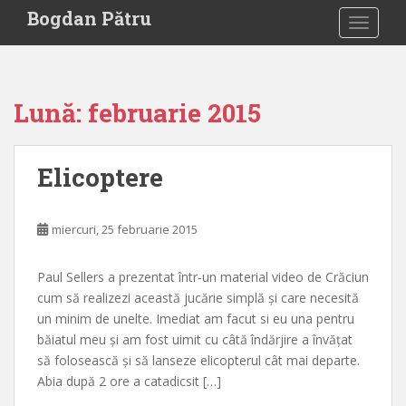
S
Bogdan Pătru
TOGGLE
k
i
p
t
Lună:
februarie 2015
o
m
a
Elicoptere
i
n
c
miercuri, 25 februarie 2015
o
n
Paul Sellers a prezentat într-un material video de Crăciun
t
cum să realizezi această jucărie simplă și care necesită
e
un minim de unelte. Imediat am facut si eu una pentru
n
băiatul meu și am fost uimit cu câtă îndărjire a învățat
t
să folosească și să lanseze elicopterul cât mai departe.
Abia după 2 ore a catadicsit […]