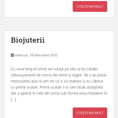
CITEȘTE MAI MULT
Biojuterii
miercuri, 18 februarie 2015
Cu ceva timp în urmă am văzut pe site-ul lui Cătălin
câteva perechi de cercei din lemn și argint. Mi s-au părut
interesante așa că am zis că o să realizez și eu câteva
cu prima ocazie. Prima ocazie s-a cam lăsat așteptată
dar a apărut în cele din urma sub forma unui medalion în
[…]
CITEȘTE MAI MULT