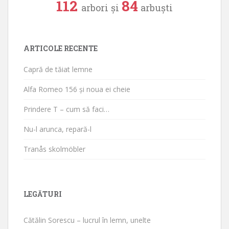
112
84
arbori și
arbuști
ARTICOLE RECENTE
Capră de tăiat lemne
Alfa Romeo 156 și noua ei cheie
Prindere T – cum să faci…
Nu-l arunca, repară-l
Tranås skolmöbler
LEGĂTURI
Cătălin Sorescu – lucrul în lemn, unelte