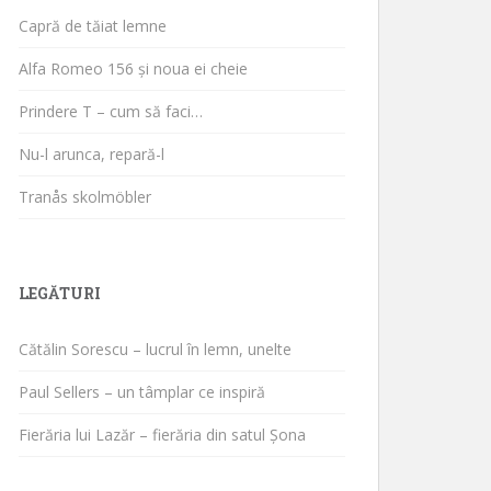
Capră de tăiat lemne
Alfa Romeo 156 și noua ei cheie
Prindere T – cum să faci…
Nu-l arunca, repară-l
Tranås skolmöbler
LEGĂTURI
Cătălin Sorescu – lucrul în lemn, unelte
Paul Sellers – un tâmplar ce inspiră
Fierăria lui Lazăr – fierăria din satul Șona