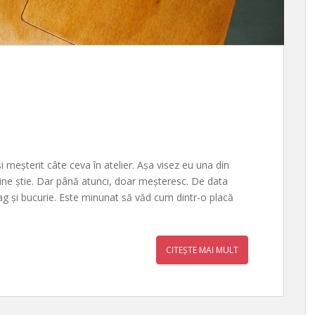
 meșterit câte ceva în atelier. Așa visez eu una din
 cine știe. Dar până atunci, doar meșteresc. De data
rag și bucurie. Este minunat să văd cum dintr-o placă
CITEȘTE MAI MULT