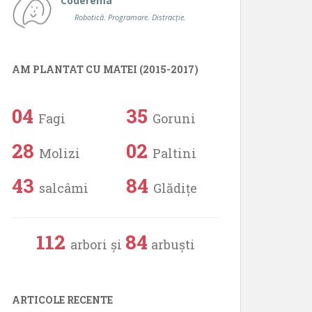
Coderema
Robotică. Programare. Distracție.
AM PLANTAT CU MATEI (2015-2017)
04
35
Fagi
Goruni
28
02
Molizi
Paltini
43
84
salcâmi
Glădițe
112
84
arbori și
arbuști
ARTICOLE RECENTE