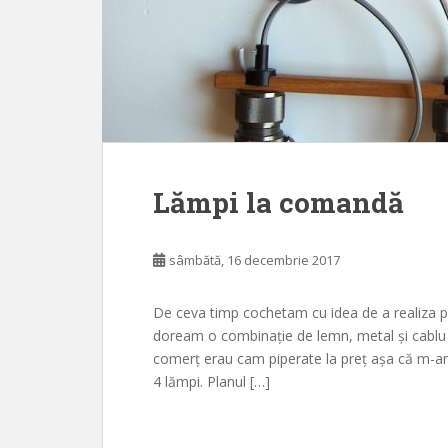
Lămpi la comandă
sâmbătă, 16 decembrie 2017
De ceva timp cochetam cu idea de a realiza p
doream o combinație de lemn, metal și cablu î
comerț erau cam piperate la preț așa că m-a
4 lămpi. Planul […]