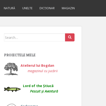
NATURĂ
UNELTE
DICȚIONAR
MAGAZIN
Search
for:
PROIECTELE MELE
Atelierul lui Bogdan
magazinul cu jucării
Lord of the Știucă
Pescuit și Aventură