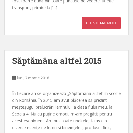
fost foarte bună din toate punctele de vedere: unelte,
transport, primire la […]
CITEȘTE MAI MULT
Săptămâna altfel 2015
luni, 7 martie 2016
În fiecare an se organizează „Săptămâna altfel” în școlile
din România. În 2015 am avut plăcerea să prezint
meșteșugul prelucrării lemnului la clasa fiului meu, la
Școala 4. Nu cu puține emoții, m-am pregătit pentru
acest eveniment. Am pus toate uneltele, talaș din
diverse esențe de lemn și bineînțeles, produsul finit,