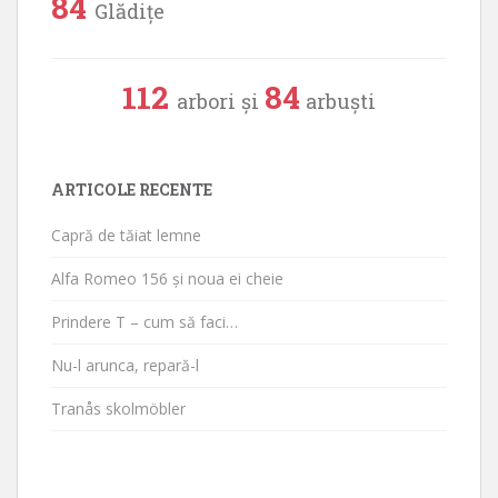
84
Glădițe
112
84
arbori și
arbuști
ARTICOLE RECENTE
Capră de tăiat lemne
Alfa Romeo 156 și noua ei cheie
Prindere T – cum să faci…
Nu-l arunca, repară-l
Tranås skolmöbler