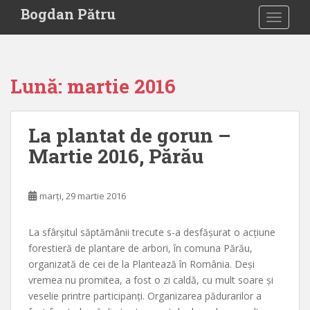
S
Bogdan Pătru
TOGGLE
k
i
p
t
Lună:
martie 2016
o
m
a
La plantat de gorun –
i
Martie 2016, Părău
n
c
o
marți, 29 martie 2016
n
t
e
La sfârșitul săptămânii trecute s-a desfășurat o acțiune
n
forestieră de plantare de arbori, în comuna Părău,
t
organizată de cei de la Plantează în România. Deși
vremea nu promitea, a fost o zi caldă, cu mult soare și
veselie printre participanți. Organizarea pădurarilor a