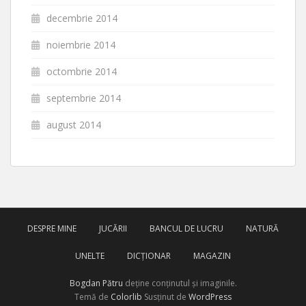
decembrie 2014
noiembrie 2014
octombrie 2014
septembrie 2014
august 2014
DESPRE MINE
JUCĂRII
BANCUL DE LUCRU
NATURĂ
UNELTE
DICȚIONAR
MAGAZIN
Bogdan Pătru
deține conținutul și imaginile.
Temă de
Colorlib
Susținut de
WordPress