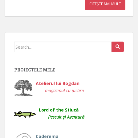
CITEȘTE MAI MULT
Search
for:
PROIECTELE MELE
Atelierul lui Bogdan
magazinul cu jucării
Lord of the Știucă
Pescuit și Aventură
Coderema