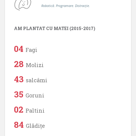
Robotică. Programare. Distracție.
AM PLANTAT CU MATEI (2015-2017)
04
Fagi
28
Molizi
43
salcâmi
35
Goruni
02
Paltini
84
Glădițe