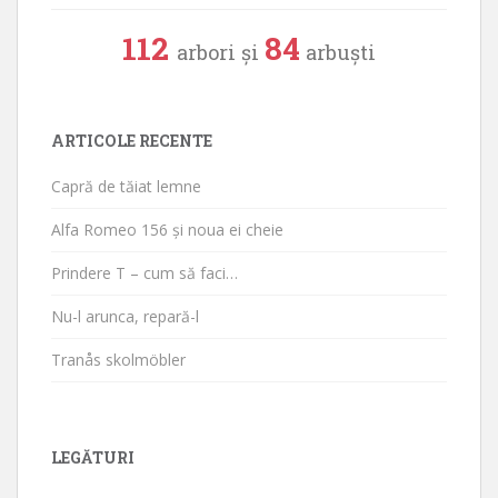
112
84
arbori și
arbuști
ARTICOLE RECENTE
Capră de tăiat lemne
Alfa Romeo 156 și noua ei cheie
Prindere T – cum să faci…
Nu-l arunca, repară-l
Tranås skolmöbler
LEGĂTURI