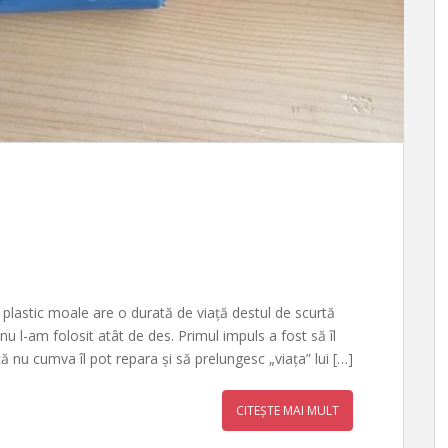
de plastic moale are o durată de viață destul de scurtă
nu l-am folosit atât de des. Primul impuls a fost să îl
ă nu cumva îl pot repara și să prelungesc „viața” lui […]
CITEȘTE MAI MULT