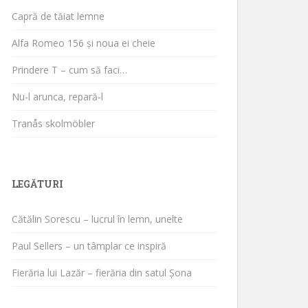
Capră de tăiat lemne
Alfa Romeo 156 și noua ei cheie
Prindere T – cum să faci…
Nu-l arunca, repară-l
Tranås skolmöbler
LEGĂTURI
Cătălin Sorescu – lucrul în lemn, unelte
Paul Sellers – un tâmplar ce inspiră
Fierăria lui Lazăr – fierăria din satul Șona