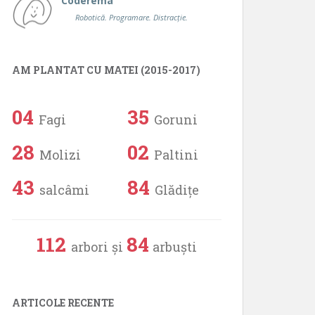
Coderema
Robotică. Programare. Distracție.
AM PLANTAT CU MATEI (2015-2017)
04
35
Fagi
Goruni
28
02
Molizi
Paltini
43
84
salcâmi
Glădițe
112
84
arbori și
arbuști
ARTICOLE RECENTE