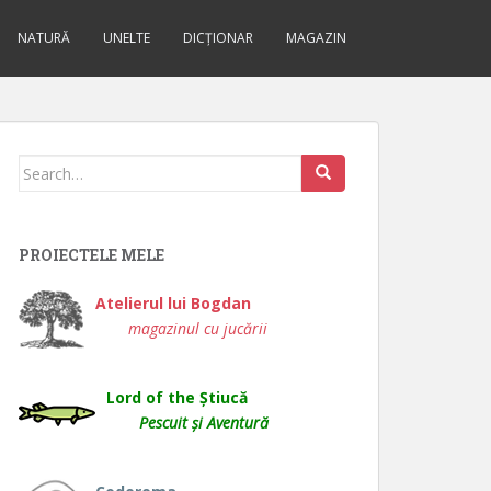
NATURĂ
UNELTE
DICȚIONAR
MAGAZIN
Search
for:
PROIECTELE MELE
Atelierul lui Bogdan
magazinul cu jucării
Lord of the Știucă
Pescuit și Aventură