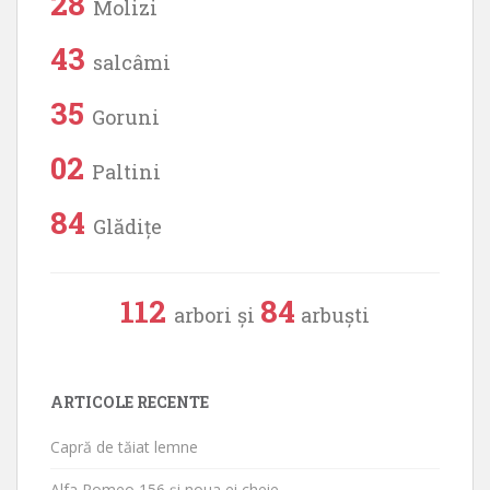
28
Molizi
43
salcâmi
35
Goruni
02
Paltini
84
Glădițe
112
84
arbori și
arbuști
ARTICOLE RECENTE
Capră de tăiat lemne
Alfa Romeo 156 și noua ei cheie