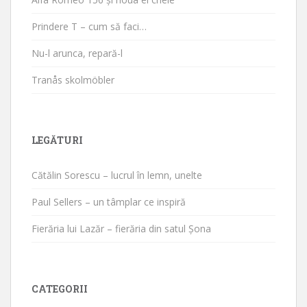
Prindere T – cum să faci…
Nu-l arunca, repară-l
Tranås skolmöbler
LEGĂTURI
Cătălin Sorescu – lucrul în lemn, unelte
Paul Sellers – un tâmplar ce inspiră
Fierăria lui Lazăr – fierăria din satul Șona
CATEGORII