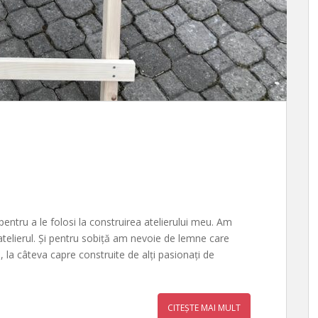
ntru a le folosi la construirea atelierului meu. Am
atelierul. Și pentru sobiță am nevoie de lemne care
, la câteva capre construite de alți pasionați de
CITEȘTE MAI MULT