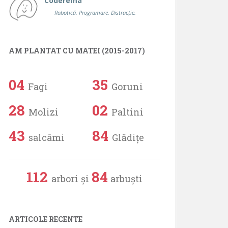
Coderema
Robotică. Programare. Distracție.
AM PLANTAT CU MATEI (2015-2017)
04
35
Fagi
Goruni
28
02
Molizi
Paltini
43
84
salcâmi
Glădițe
112
84
arbori și
arbuști
ARTICOLE RECENTE