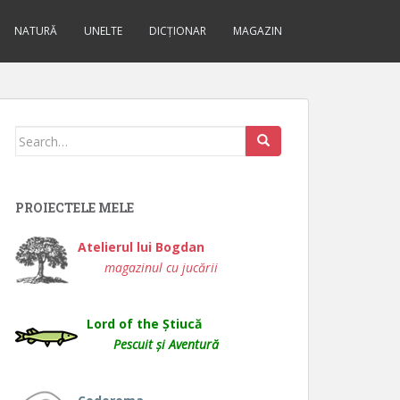
NATURĂ
UNELTE
DICȚIONAR
MAGAZIN
Search
for:
PROIECTELE MELE
Atelierul lui Bogdan
magazinul cu jucării
Lord of the Știucă
Pescuit și Aventură