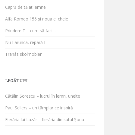
Capră de tăiat lemne
Alfa Romeo 156 și noua ei cheie
Prindere T – cum să faci…
Nu-l arunca, repară-l
Tranås skolmöbler
LEGĂTURI
Cătălin Sorescu – lucrul în lemn, unelte
Paul Sellers – un tâmplar ce inspiră
Fierăria lui Lazăr – fierăria din satul Șona