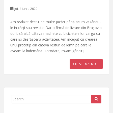
joi, 4 iunie 2020
Am realizat destul de multe jucării până acum văzându-
le în cărți sau reviste. Dar o firmă de livrare din Brașov a
dorit să aibă câteva machete cu bicicletele lor cargo cu
care își desfășoară activitatea. Am început cu crearea
unui prototip din câteva resturi de lemn pe care le
aveam la îndemână. Totodata, m-am gândit […]
CITEȘTE MAI MULT
Search
for: