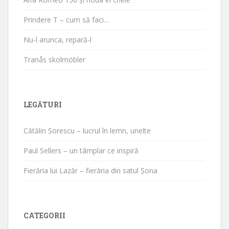
Prindere T – cum să faci…
Nu-l arunca, repară-l
Tranås skolmöbler
LEGĂTURI
Cătălin Sorescu – lucrul în lemn, unelte
Paul Sellers – un tâmplar ce inspiră
Fierăria lui Lazăr – fierăria din satul Șona
CATEGORII