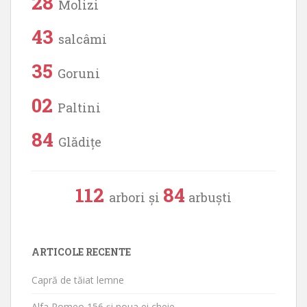
28
Molizi
43
salcâmi
35
Goruni
02
Paltini
84
Glădițe
112
84
arbori și
arbuști
ARTICOLE RECENTE
Capră de tăiat lemne
Alfa Romeo 156 și noua ei cheie