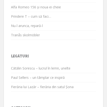
Alfa Romeo 156 și noua ei cheie
Prindere T – cum să faci…
Nu-l arunca, repară-l
Tranås skolmöbler
LEGĂTURI
Cătălin Sorescu – lucrul în lemn, unelte
Paul Sellers – un tâmplar ce inspiră
Fierăria lui Lazăr – fierăria din satul Șona