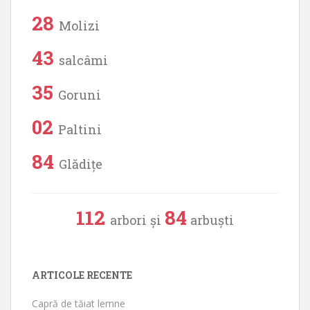
28
Molizi
43
salcâmi
35
Goruni
02
Paltini
84
Glădițe
112
84
arbori și
arbuști
ARTICOLE RECENTE
Capră de tăiat lemne