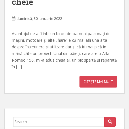
cheie
duminică, 30 ianuarie 2022
Avantajul de a fi într-un birou de oameni pasionați de
mașini, motoare și alte „fiare” e că mai afli una alta
despre întreținere și utilizare dar și că îți mai pică în
mână câte un proiect. Unul din băieți, care are o Alfa
Romeo 156, mi-a adus cheia ei, un pic spartă și reparată
în […]
CITEȘTE MAI MULT
Search
for: