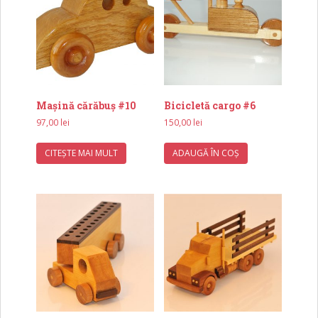
Mașină cărăbuș #10
Bicicletă cargo #6
97,00
lei
150,00
lei
CITEȘTE MAI MULT
ADAUGĂ ÎN COȘ