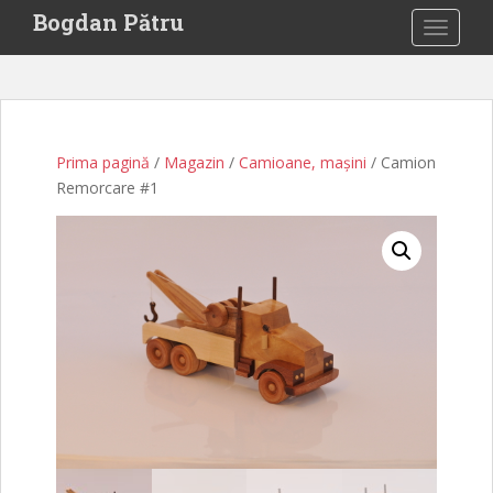
S
Bogdan Pătru
TOGGLE
k
i
p
t
o
Prima pagină
/
Magazin
/
Camioane, mașini
/ Camion
m
Remorcare #1
a
i
n
c
o
n
t
e
n
t