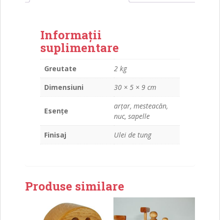
Informații
suplimentare
Greutate
2 kg
Dimensiuni
30 × 5 × 9 cm
arțar, mesteacăn,
Esențe
nuc, sapelle
Finisaj
Ulei de tung
Produse similare