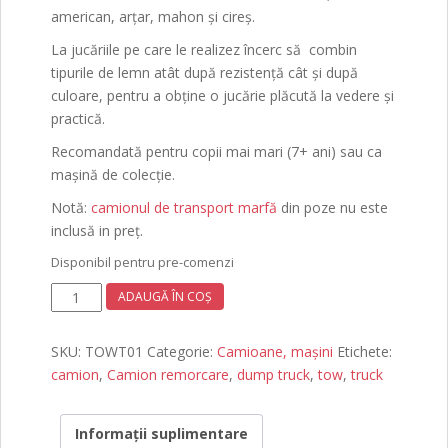
american, arțar, mahon și cireș.
La jucăriile pe care le realizez încerc să combin
tipurile de lemn atât după rezistență cât și după
culoare, pentru a obține o jucărie plăcută la vedere și
practică.
Recomandată pentru copii mai mari (7+ ani) sau ca
mașină de colecție.
Notă:
camionul de transport marfă
din poze nu este
inclusă in preț.
Disponibil pentru pre-comenzi
Cantitate
ADAUGĂ ÎN COȘ
Camion
Remorcare
SKU:
TOWT01
Categorie:
Camioane, mașini
Etichete:
#1
camion
,
Camion remorcare
,
dump truck
,
tow
,
truck
Informații suplimentare