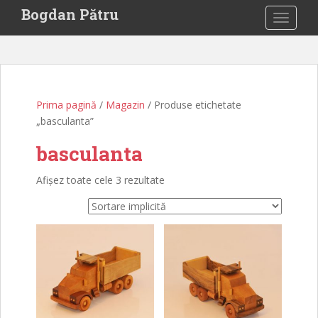
S
Bogdan Pătru
TOGGLE
k
i
p
t
o
Prima pagină
/
Magazin
/ Produse etichetate
m
„basculanta”
a
i
basculanta
n
c
Afișez toate cele 3 rezultate
o
n
t
e
n
t